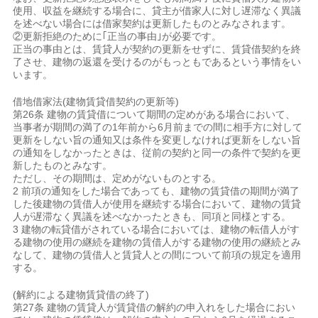
使用、収益を継続する場合に、貸主が借家人に対し遅滞なく異議
を述べない場合には借家契約は更新したものとみなされます。
②更新拒絶のために｢正当の事由｣が必要です。
正当の事由とは、賃貸人が契約の更新をせずに、賃貸借契約を終
了させ、建物の返還を受けるのがもっともであるという事情をい
います。
借地借家法(建物賃貸借契約の更新等)
第26条 建物の賃貸借について期間の定めがある場合において、
当事者が期間の満了の1年前から6月前までの間に相手方に対して
更新をしない旨の通知又は条件を変更しなければ更新をしない旨
の通知をしなかったときは、従前の契約と同一の条件で契約を更
新したものとみなす。
ただし、その期間は、定めがないものとする。
2 前項の通知をした場合であっても、建物の賃貸借の期間が満了
した後建物の賃借人が使用を継続する場合において、建物の賃貸
人が遅滞なく異議を述べなかったときも、同項と同様とする。
3 建物の転貸借がされている場合においては、建物の転借人がす
る建物の使用の継続を建物の賃借人がする建物の使用の継続とみ
なして、建物の賃借人と賃貸人との間について前項の規定を適用
する。
(解約による建物賃貸借の終了)
第27条 建物の賃貸人が賃貸借の解約の申入れをした場合におい