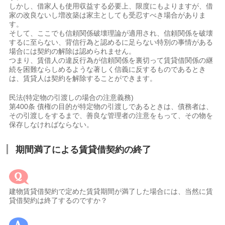
しかし、借家人も使用収益する必要上、限度にもよりますが、借
家の改良ないし増改築は家主としても受忍すべき場合がありま
す。
そして、ここでも信頼関係破壊理論が適用され、信頼関係を破壊
するに至らない、背信行為と認めるに足らない特別の事情がある
場合には契約の解除は認められません。
つまり、賃借人の違反行為が信頼関係を裏切って賃貸借関係の継
続を困難ならしめるような著しく信義に反するものであるとき
は、賃貸人は契約を解除することができます。
民法(特定物の引渡しの場合の注意義務)
第400条 債権の目的が特定物の引渡しであるときは、債務者は、
その引渡しをするまで、善良な管理者の注意をもって、その物を
保存しなければならない。
期間満了による賃貸借契約の終了
建物賃貸借契約で定めた賃貸期間が満了した場合には、当然に賃
貸借契約は終了するのですか？