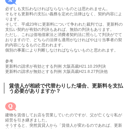
必ずしも支払わなければならないものとは思われません。
そもそも更新料の支払い義務を定めた法律はなく、契約内容によ
ります。
そして、平成23年に更新料について争われた裁判では、更新料の
支払い契約が有効の判決もあれば、無効の判決もあります。
ただし、これは借地借家法と消費者契約法に照らして判決がでて
おりますので、どちらの法律も適用がなければやはり当事者の契
約内容になるものと思われます。
個別の事案により判断しなければならないものと思われます。
参考
更新料の請求が有効とする判例 大阪高裁H21.10.29判決
更新料の請求が無効とする判例 大阪高裁H21.8.27判決他
賃借人が相続で代替わりした場合、更新料を支払
う必要がありますか？
建物を賃借してお店を営業していたのですが、父が亡くなり私が
経営を引き継ぎました。
そうすると、突然賃貸人から「賃借人が変わるのであれば、更新