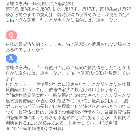
借地借家法(一時使用目的の借地権)
第25条 第3条から第8条まで、第13条、第17条、第18条及び第22
条から前条までの規定は、臨時設備の設置その他一時使用のため
に借地権を設定したことが明らかな場合には、適用しない。
建物の賃貸借契約であっても、借地借家法が適用されない場合は
あるのでしょうか？
借地借家法は、「一時使用のために建物の賃貸借をしたことが明
らかな場合には、適用しない。」(借地借家法40条)と規定してい
ます。
したがって、一時使用のために設定されたことが明らかな建物賃
貸借契約については、借地借家法の規定は適用されません。
当該建物賃貸借契約が一時使用のためになされたことが明らかな
建物賃貸借契約か否かの判断基準について、最高裁判所は、｢必
ずしもその期間の長短だけを標準として決せられるべきものでは
なく、賃貸借の目的、動機その他諸般の事情から、当該賃貸借契
約を短期間に限り存続させる趣旨のものであることが、客観的に
判断される｣ことが必要である、と判示しています(最判昭
36.10.10民集15巻9号2294頁)。