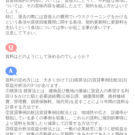
賃貸借契約の内容については、賃借人にとって、不利益な条項に
ついては、その意味内容を確認した上で、契約を結ぶ方がよいで
しょう。
特に、退去の際には賃借人の費用でハウスクリーニングをかける
という条項や原状回復費用に関する条項、契約更新時に更新料を
支払うという条項については争いが起こる事が多いです。
注意して下さい。
賃料はどのようにして決めるのでしょうか？
賃料の定め方には、大きく分けて(1)積算法(2)賃貸事例比較法(3)
収益分析法の3つがあります。
①積算法 積算法とは、建物及び敷地の価値に賃貸人の希望する利
回りをかけた額と必要諸経費(公租公課、減価償却費、維持修繕
費、管理費、損害保険料、地代等)を足すことにより年間の賃料を
計算する方法です。
②賃貸事例比較法賃貸事例比較法とは、地域性や広さ、設備等が
類似している多くの事例を収集し、これらの賃料に個別的事情に
より賃料を加算したり減算して計算する方法です。
③収益分析法収益分析法とは、一般の企業経営に基づく総収益を
分析して、対象の不動産が一定期間に生み出すであろうと期待さ