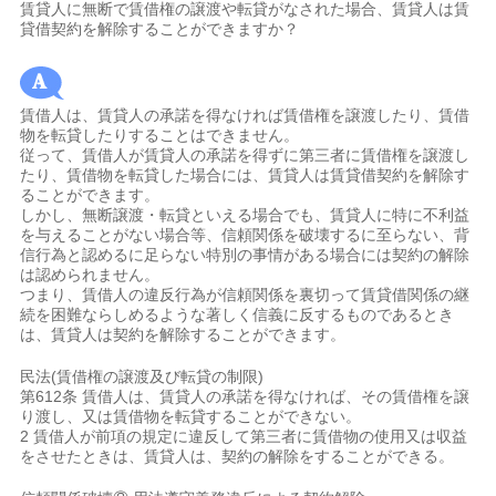
賃貸人に無断で賃借権の譲渡や転貸がなされた場合、賃貸人は賃
貸借契約を解除することができますか？
賃借人は、賃貸人の承諾を得なければ賃借権を譲渡したり、賃借
物を転貸したりすることはできません。
従って、賃借人が賃貸人の承諾を得ずに第三者に賃借権を譲渡し
たり、賃借物を転貸した場合には、賃貸人は賃貸借契約を解除す
ることができます。
しかし、無断譲渡・転貸といえる場合でも、賃貸人に特に不利益
を与えることがない場合等、信頼関係を破壊するに至らない、背
信行為と認めるに足らない特別の事情がある場合には契約の解除
は認められません。
つまり、賃借人の違反行為が信頼関係を裏切って賃貸借関係の継
続を困難ならしめるような著しく信義に反するものであるとき
は、賃貸人は契約を解除することができます。
民法(賃借権の譲渡及び転貸の制限)
第612条 賃借人は、賃貸人の承諾を得なければ、その賃借権を譲
り渡し、又は賃借物を転貸することができない。
2 賃借人が前項の規定に違反して第三者に賃借物の使用又は収益
をさせたときは、賃貸人は、契約の解除をすることができる。