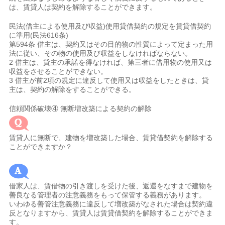
は、賃貸人は契約を解除することができます。
民法(借主による使用及び収益)使用貸借契約の規定を賃貸借契約
に準用(民法616条)
第594条 借主は、契約又はその目的物の性質によって定まった用
法に従い、その物の使用及び収益をしなければならない。
2 借主は、貸主の承諾を得なければ、第三者に借用物の使用又は
収益をさせることができない。
3 借主が前2項の規定に違反して使用又は収益をしたときは、貸
主は、契約の解除をすることができる。
信頼関係破壊④ 無断増改築による契約の解除
賃貸人に無断で、建物を増改築した場合、賃貸借契約を解除する
ことができますか？
借家人は、賃借物の引き渡しを受けた後、返還をなすまで建物を
善良なる管理者の注意義務をもって保管する義務があります。
いわゆる善管注意義務に違反して増改築がなされた場合は契約違
反となりますから、賃貸人は賃貸借契約を解除することができま
す。