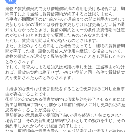
建物の賃貸借契約であり借地借家法の適用を受ける場合には、期
間満了により当然に賃貸借契約が終了するとは限りません。
当事者が期間満了の1年前から6か月前までの間に相手方に対して
更新しない旨の通知又は条件を変更しなければ更新しない旨の通
知をしなかったときは、従前の契約と同一の条件賃貸借期間は定
めがないものとされますで更新したものとみなされます。
ただし、賃貸借期間は定めがないものとされます。
また、上記のような通知をした場合であっても、建物の賃貸借期
間が満了した後、建物の賃借人が使用を継続する場合において、
建物の賃貸人が遅滞なく異議を述べなかったときも更新したもの
とみなされます。
そして、賃貸人による通知又は異議の申し出は、正当事由がなけ
れば、賃貸借契約は終了せず、やはり従前と同一条件で賃貸借契
約が更新されたものとみなされます。
手続き的な要件は①更新拒絶をすること②更新拒絶に対し正当事
由が存在することです。
①期間の定めのある借家契約では借家契約を終了させるためには
貸主は期間満了前6か月前から1年前に借家人に対し更新拒絶の意
思表示をすることが必要です。
更新拒絶の意思表示が期間満了前6か月を経過した後になされた
場合には、その更新拒絶は解約申入れとしての効力を生じ、その
解約申し入れから6か月経過で終了します。
なお、更新拒絶の意思表示をしても期間満了後に賃借人が建物の