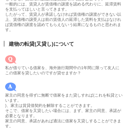
一般的には、賃貸人が賃借権の譲渡を認める代わりに、延滞賃料
を支払ってほしいと言ってきます。
したがって、賃貸人が承諾しなければ賃借権の譲渡ができない以
上、賃借権の譲受人は前の賃借人の延滞した賃料を支払はなけれ
ば賃借権の譲渡を認めてもらえないう結果になるものと思われま
す。
建物の転貸(又貸し)について
私が借りている借家を、海外旅行期間中の1年間に限って友人に
この借家を貸したいのですが貸せますか？
家主の同意を得ずに無断で借家をまた貸しすれば(これを転貸とい
います。
)、家主は賃貸借契約を解除することができます。
そこで、借家を又貸したい場合には、まず、家主の同意、承諾が
必要となります。
家主の同意、承諾があれば適法に借家を又貸しすることができま
す。