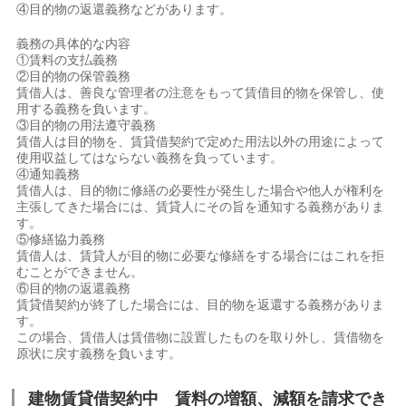
④目的物の返還義務などがあります。
義務の具体的な内容
①賃料の支払義務
②目的物の保管義務
賃借人は、善良な管理者の注意をもって賃借目的物を保管し、使
用する義務を負います。
③目的物の用法遵守義務
賃借人は目的物を、賃貸借契約で定めた用法以外の用途によって
使用収益してはならない義務を負っています。
④通知義務
賃借人は、目的物に修繕の必要性が発生した場合や他人が権利を
主張してきた場合には、賃貸人にその旨を通知する義務がありま
す。
⑤修繕協力義務
賃借人は、賃貸人が目的物に必要な修繕をする場合にはこれを拒
むことができません。
⑥目的物の返還義務
賃貸借契約が終了した場合には、目的物を返還する義務がありま
す。
この場合、賃借人は賃借物に設置したものを取り外し、賃借物を
原状に戻す義務を負います。
建物賃貸借契約中 賃料の増額、減額を請求でき