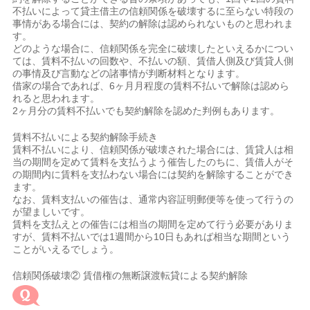
不払いによって貸主借主の信頼関係を破壊するに至らない特段の
事情がある場合には、契約の解除は認められないものと思われま
す。
どのような場合に、信頼関係を完全に破壊したといえるかについ
ては、賃料不払いの回数や、不払いの額、賃借人側及び賃貸人側
の事情及び言動などの諸事情が判断材料となります。
借家の場合であれば、6ヶ月月程度の賃料不払いで解除は認めら
れると思われます。
2ヶ月分の賃料不払いでも契約解除を認めた判例もあります。
賃料不払いによる契約解除手続き
賃料不払いにより、信頼関係が破壊された場合には、賃貸人は相
当の期間を定めて賃料を支払うよう催告したのちに、賃借人がそ
の期間内に賃料を支払わない場合には契約を解除することができ
ます。
なお、賃料支払いの催告は、通常内容証明郵便等を使って行うの
が望ましいです。
賃料を支払えとの催告には相当の期間を定めて行う必要がありま
すが、賃料不払いでは1週間から10日もあれば相当な期間という
ことがいえるでしょう。
信頼関係破壊② 賃借権の無断譲渡転貸による契約解除