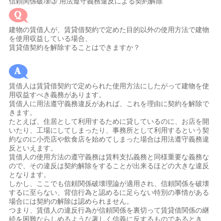
信頼関係破壊③ 用法遵守義務違反による契約解除
建物の賃借人が、賃貸借契約で定めた目的以外の使用方法で建物
を使用収益している場合、
賃貸借契約を解除することはできますか？
賃借人は賃貸借契約で定められた使用方法にしたがって建物を使
用収益すべき義務があります。
賃借人に用法遵守義務違反があれば、これを理由に契約を解除で
きます。
たとえば、住居として利用するために貸しているのに、お店を開
いたり、工場にしてしまったり、事務所として利用するという契
約なのに小売店や飲食店を始めてしまった場合は用法遵守義務違
反といえます。
賃借人の使用方法の遵守義務は賃料支払義務と同様重要な義務な
ので、その違反は契約解除をすることが出来るほどの大きな違反
となります。
しかし、ここでも信頼関係破壊理論が適用され、信頼関係を破壊
するに至らない、背信行為と認めるに足らない特別の事情がある
場合には契約の解除は認められません。
つまり、賃借人の違反行為が信頼関係を裏切って賃貸借関係の継
続を困難ならしめるような著しく信義に反するものであるとき