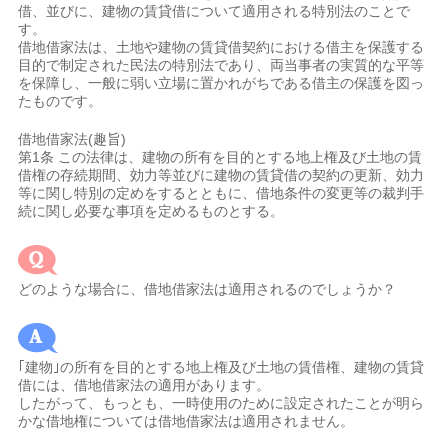
借、並びに、建物の賃貸借について適用される特別法のことで
す。
借地借家法は、土地や建物の賃貸借契約における借主を保護する
目的で制定された民法の特別法であり、両当事者の実質的な平等
を保障し、一般に弱い立場に置かれがちである借主の保護を図っ
たものです。
借地借家法(趣旨)
第1条 この法律は、建物の所有を目的とする地上権及び土地の賃
借権の存続期間、効力等並びに建物の賃貸借の契約の更新、効力
等に関し特別の定めをするとともに、借地条件の変更等の裁判手
続に関し必要な事項を定めるものとする。
どのような場合に、借地借家法は適用されるのでしょうか？
｢建物｣の所有を目的とする地上権及び土地の賃借権、建物の賃貸
借には、借地借家法の適用があります。
したがって、もっとも、一時使用のために設定されたことが明ら
かな借地権については借地借家法は適用されません。