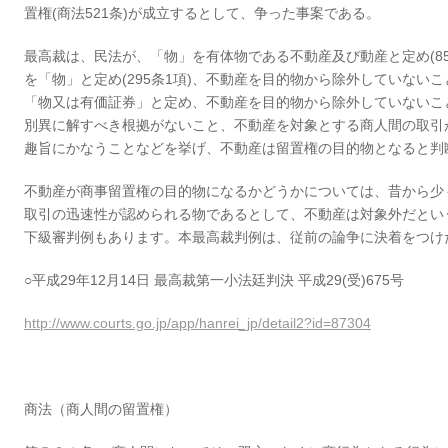
置権(商法521条)が成立するとして、争った事案である。
最高裁は、民法が、「物」を有体物である不動産及び動産と定め(85
を「物」と定め(295条1項)、不動産を目的物から除外していないこ
「物又は有価証券」と定め、不動産を目的物から除外していないこ
別異に解すべき根拠がないこと、不動産を対象とする商人間の取引が
趣旨にかなうことなどを挙げ、不動産は留置権の目的物となると判
不動産が商事留置権の目的物になるかどうかについては、昔から少
取引の迅速性が認められる物であるとして、不動産は対象外だとい
下級審判例もあります。本最高裁判例は、従前の論争に決着をつけ
○平成29年12月14日 最高裁第一小法廷判決 平成29(受)675号
http://www.courts.go.jp/app/hanrei_jp/detail2?id=87304
商法（商人間の留置権）