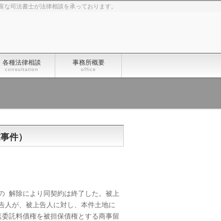
富な司法書士が法律相談を承っております。
各種法律相談
事務所概要
consultation
office
求事件）
の 解除により同契約は終了した。被上
告人が、被上告人に対し、本件土地に
送委託料債権を被担保債権とする商事留