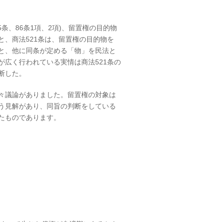
条、86条1項、2項)、留置権の目的物
と、商法521条は、留置権の目的物を
と、他に同条が定める「物」を民法と
広く行われている実情は商法521条の
断した。
々議論がありました。留置権の対象は
う見解があり、同旨の判断をしている
たものであります。