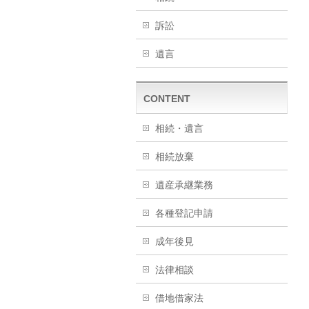
訴訟
遺言
CONTENT
相続・遺言
相続放棄
遺産承継業務
各種登記申請
成年後見
法律相談
借地借家法