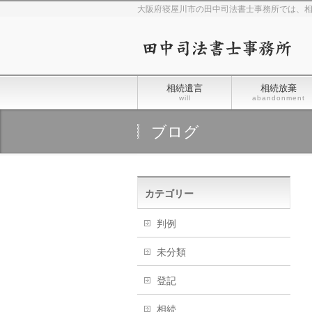
大阪府寝屋川市の田中司法書士事務所では、
相続遺言
相続放棄
will
abandonment
ブログ
カテゴリー
判例
未分類
登記
相続