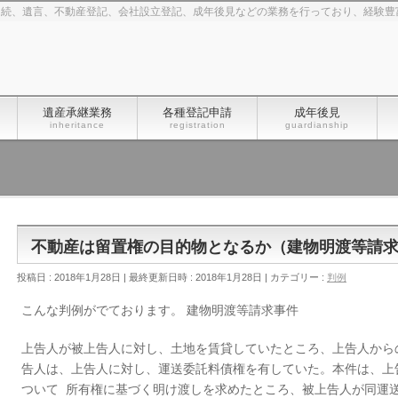
相続、遺言、不動産登記、会社設立登記、成年後見などの業務を行っており、経験豊
遺産承継業務
各種登記申請
成年後見
inheritance
registration
guardianship
不動産は留置権の目的物となるか（建物明渡等請
投稿日 : 2018年1月28日
最終更新日時 : 2018年1月28日
カテゴリー :
判例
こんな判例がでております。 建物明渡等請求事件
上告人が被上告人に対し、土地を賃貸していたところ、上告人から
告人は、上告人に対し、運送委託料債権を有していた。本件は、上
ついて 所有権に基づく明け渡しを求めたところ、被上告人が同運