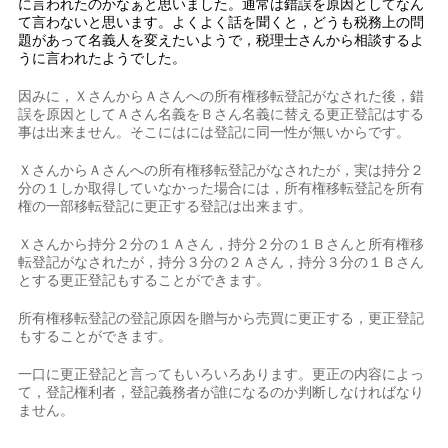
に言われたのかなぁと思いました。通常は錯誤を原因としてなん
て言わないと思います。よくよく話を聞くと，どうも税務上の問
題があって名義人を変えたいようで，税理士さんから相談するよ
うに言われたようでした。
因みに，ＸさんからＡさんへの所有権移転登記がなされた後，錯
誤を原因としてＡさん名義をＢさん名義に替える更正登記はする
事は出来ません。そこにはには登記に同一性が無いからです。
ＸさんからＡさんへの所有権移転登記がなされたが，実は持分２
分の１しか取得していなかった場合には，所有権移転登記を所有
権の一部移転登記に更正する登記は出来ます。
Ｘさんから持分２分の１Ａさん，持分２分の１Ｂさんと所有権移
転登記がなされたが，持分３分の２Ａさん，持分３分の１Ｂさん
とする更正登記もすることができます。
所有権移転登記の登記原因を贈与から売買に更正する，更正登記
もすることができます。
一口に更正登記と言ってもいろいろあります。更正の内容によっ
て，登記権利者，登記義務者が誰になるのか判断しなければなり
ません。