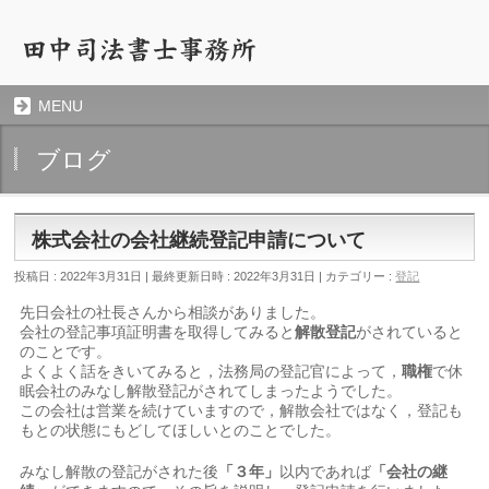
MENU
ブログ
株式会社の会社継続登記申請について
投稿日 : 2022年3月31日
最終更新日時 : 2022年3月31日
カテゴリー :
登記
先日会社の社長さんから相談がありました。
会社の登記事項証明書を取得してみると
解散登記
がされていると
のことです。
よくよく話をきいてみると，法務局の登記官によって，
職権
で休
眠会社のみなし解散登記がされてしまったようでした。
この会社は営業を続けていますので，解散会社ではなく，登記も
もとの状態にもどしてほしいとのことでした。
みなし解散の登記がされた後
「３年」
以内であれば
「会社の継