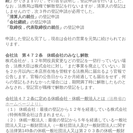
続」
ができますので，その旨を説明し，登記申請を行いました。
なお，法務局は職権で解散登記を行ないますが，清算人の登記は
しませんので，次３件の登記申請が必用でした。
「清算人の就任」
の登記申請
「会社継続」
の登記申請
「取締役，代表取締役の就任」
の登記申請
申請した登記も完了し，現在は会社の営業を元気に続けられてお
ります。
会社法 第４７２条 休眠会社のみなし解散
株式会社が，１２年間役員変更などの登記を一切行っていない場
合，法務大臣は株式会社に対し「まだ事業を廃止していない」旨
を２か月以内に本店所在地を管轄する法務局に届出るよう官報で
公告します。官報の公告日から２か月経過しても届出をせず，何
らの登記もされなかった場合には，期間満了時に解散したものと
みなされ，登記官が職権で解散の登記をします。
会社法４７２条に定める休眠会社・休眠一般法人とは
（法務省の
ホームページより）
（１） 休眠会社：最後の登記から１２年を経過している株式会社
（特例有限会社は含まれません。）
（２） 休眠一般法人：最後の登記から５年を経過している一般社
団法人又は一般財団法人（一般社団法人及び一般財団法人に関す
る法律第149条の休眠一般社団法人又は第２０３条の休眠一般財