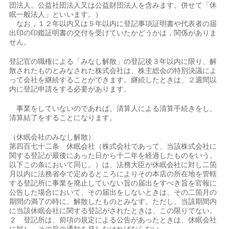
団法人。公益社団法人又は公益財団法人を含みます。併せて「休
眠一般法人」といいます。）
なお，１２年以内又は５年以内に登記事項証明書や代表者の届
出印の印鑑証明書の交付を受けていたかどうかは，関係がありま
せん。
登記官の職権による「みなし解散」の登記後３年以内に限り、解
散されたものとみなされた株式会社は、株主総会の特別決議によ
って会社を継続することができます。継続したときは、２週間以
内に登記申請をする必要があります。
事業をしていないのであれば、清算人による清算手続きをし、
清算結了をすることになります。
（休眠会社のみなし解散）
第四百七十二条 休眠会社（株式会社であって、当該株式会社に
関する登記が最後にあった日から十二年を経過したものをいう。
以下この条において同じ。）は、法務大臣が休眠会社に対し二箇
月以内に法務省令で定めるところによりその本店の所在地を管轄
する登記所に事業を廃止していない旨の届出をすべき旨を官報に
公告した場合において、その届出をしないときは、その二箇月の
期間の満了の時に、解散したものとみなす。ただし、当該期間内
に当該休眠会社に関する登記がされたときは、この限りでない。
２ 登記所は、前項の規定による公告があったときは、休眠会社