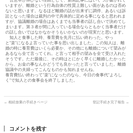
合意率が伸びない理由として、新聞記事にはいくつか書かれて
いますが、離婚という行為自体の性質上難しい面があるのは否め
ないと思います。なるほど離婚の話が出来ずに調停、あるいは訴
訟となった場合は裁判の中で具体的に定める事になると思われま
すが、協議離婚の場合はあくまでも当事者の話し合いで決めてし
まいます。第３者が間に入っている場合ならともかく当事者だけ
の話し合いではなかなかそうもいかないのが現実だと思います。
知人と食事した時、養育費を先月に払い終わった。やっ
と”楽”になるよ言っていた事を思い出しました。この知人は、離
婚の時に養育費はいくら必要か、その他にも離婚について望みが
あるなら全て言ってくれ。と言って相手の望みを全て受け入れた
そうです。ただ最後に、その時はとにかく早くに離婚したかった
から、お金の事なんかどうでも良かったと言っていました。離婚
協議中の夫婦ってこんなものかも知れませんね。
養育費払い終わって”楽”になったのなら、今日の食事代”よろし
く”で知人との食事会を終了しました。
←
相続放棄の手続きページ
登記手続き完了報告
→
コメントを残す