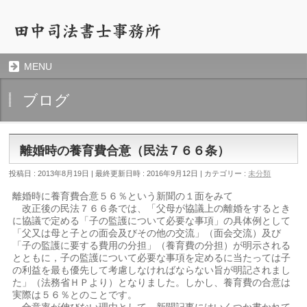
MENU
ブログ
離婚時の養育費合意（民法７６６条）
投稿日 : 2013年8月19日
最終更新日時 : 2016年9月12日
カテゴリー :
未分類
離婚時に養育費合意５６％という新聞の１面をみて
改正後の民法７６６条では、「父母が協議上の離婚をするとき
に協議で定める「子の監護について必要な事項」の具体例として
「父又は母と子との面会及びその他の交流」（面会交流）及び
「子の監護に要する費用の分担」（養育費の分担）が明示される
とともに，子の監護について必要な事項を定めるに当たっては子
の利益を最も優先して考慮しなければならない旨が明記されまし
た」（法務省ＨＰより）となりました。しかし、養育費の合意は
実際は５６％とのことです。